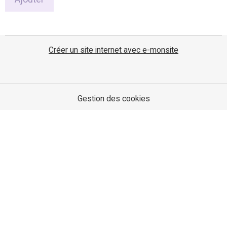
Anti-spam
CLIQUEZ POUR VALIDER
IconCaptcha ©
Ajouter
Créer un site internet avec e-monsite
Gestion des cookies