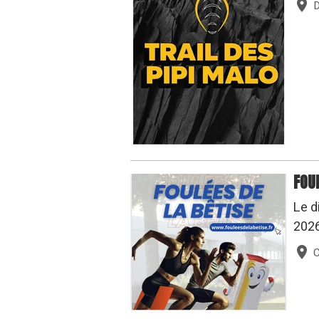
FOU
Le d
202