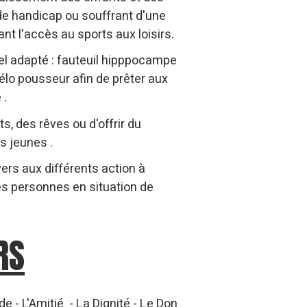
de handicap ou souffrant d'une
nt l'accès au sports aux loisirs.
el adapté : fauteuil hipppocampe
vélo pousseur afin de prêter aux
 .
ts, des rêves ou d'offrir du
s jeunes .
vers aux différents action à
des personnes en situation de
RS
de - L'Amitié - La Dignité - Le Don