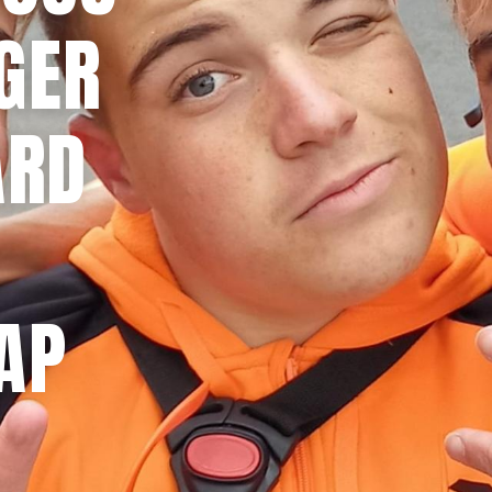
GER
ARD
AP