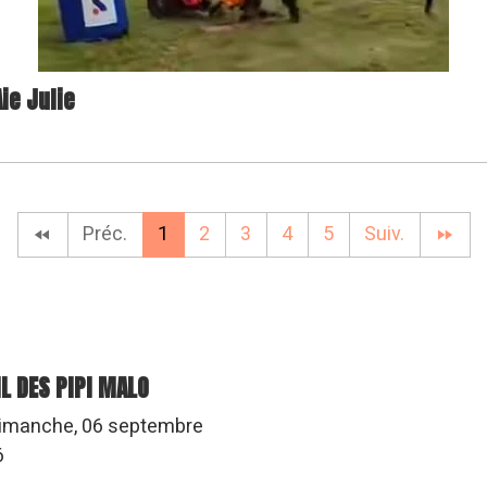
ie Julie
Préc.
1
2
3
4
5
Suiv.
IL DES PIPI MALO
imanche, 06 septembre
6