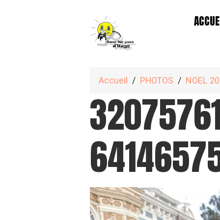
ACCUE
Accueil
PHOTOS
NOEL 20
3207576
6414657