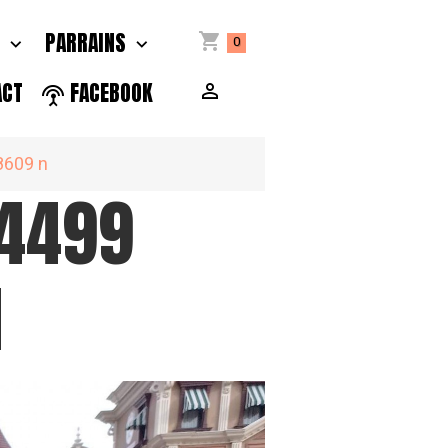
S
PARRAINS
0
ACT
FACEBOOK
609 n
4499
N