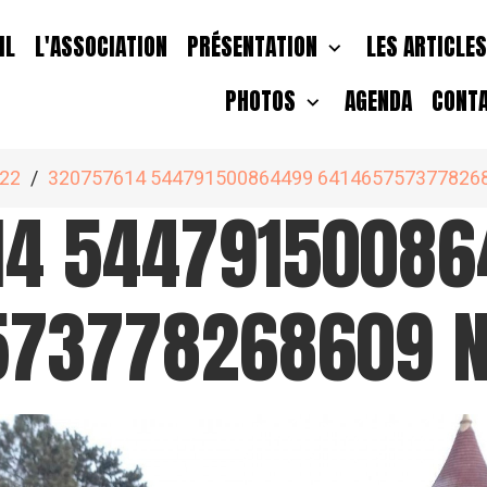
IL
L'ASSOCIATION
PRÉSENTATION
LES ARTICLE
PHOTOS
AGENDA
CONT
22
320757614 544791500864499 6414657573778268
14 54479150086
573778268609 